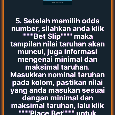
5. Setelah memilih odds
number, silahkan anda klik
""""Bet Slip"""" maka
tampilan nilai taruhan akan
muncul, juga informasi
mengenai minimal dan
maksimal taruhan.
Masukkan nominal taruhan
pada kolom, pastikan nilai
yang anda masukan sesuai
dengan minimal dan
maksimal taruhan, lalu klik
""""Place Bet"""" untuk