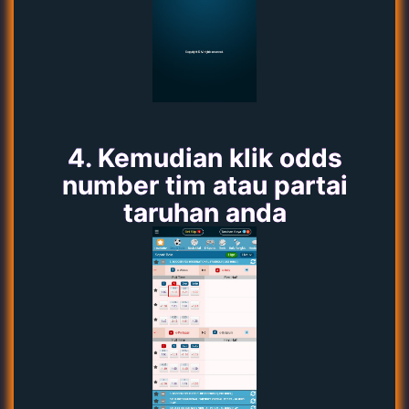
4. Kemudian klik odds
number tim atau partai
taruhan anda