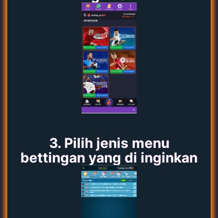
3. Pilih jenis menu
bettingan yang di inginkan